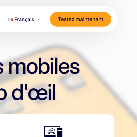
Testez maintenant
Français
Deutsch
 données
English
s mobiles
العربية
Français
 d'œil
Italiano
Türkçe
ไทย