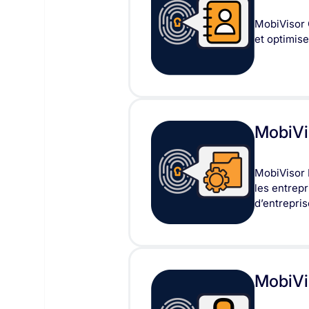
MobiVisor 
et optimise
MobiVi
MobiVisor 
les entrepr
d’entrepris
MobiVi