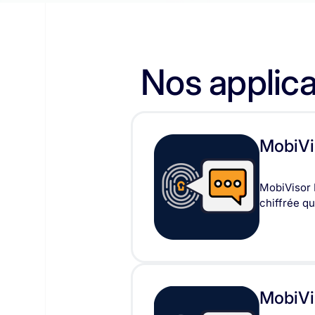
Nos applica
MobiVi
MobiVisor 
chiffrée q
MobiVi