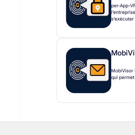
per-App-VPN
l’entrepris
s’exécuter
MobiVi
MobiVisor 
qui permet