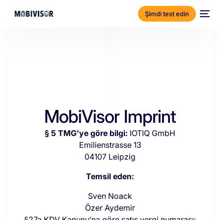
Şimdi test edin
MobiVisor Imprint
§ 5 TMG’ye göre bilgi:
IOTIQ GmbH
Emilienstrasse 13
04107 Leipzig
Temsil eden:
Sven Noack
Özer Aydemir
§27a KDV Kanunu’na göre satış vergi numarası: