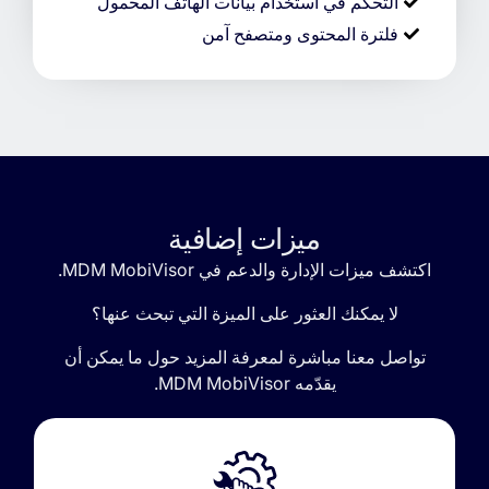
التحكم في استخدام بيانات الهاتف المحمول
فلترة المحتوى ومتصفح آمن
ميزات إضافية
اكتشف
ميزات
الإدارة
والدعم
في
MobiVisor
MDM.
لا
يمكنك
العثور
على
الميزة
التي
تبحث
عنها؟
تواصل
معنا
مباشرة
لمعرفة
المزيد
حول
ما
يمكن
أن
يقدّمه
MobiVisor
MDM.