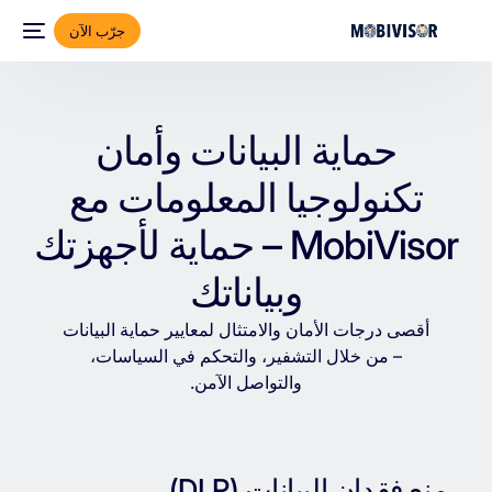
جرّب الآن
حماية البيانات وأمان
تكنولوجيا المعلومات مع
MobiVisor – حماية لأجهزتك
وبياناتك
أقصى
درجات
الأمان
والامتثال
لمعايير
حماية
البيانات
–
من
خلال
التشفير،
والتحكم
في
السياسات،
والتواصل
الآمن.
منع فقدان البيانات (DLP)