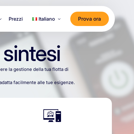
Prova ora
Prezzi
Italiano
Deutsch
 sintesi
Dati
English
العربية
gere
la
gestione
della
tua
flotta
di
Français
adatta
facilmente
alle
tue
esigenze.
Italiano
Türkçe
ไทย