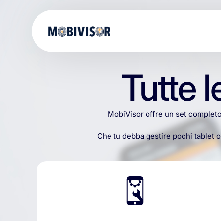
Tutte l
MobiVisor
offre
un
set
complet
Che
tu
debba
gestire
pochi
tablet
o