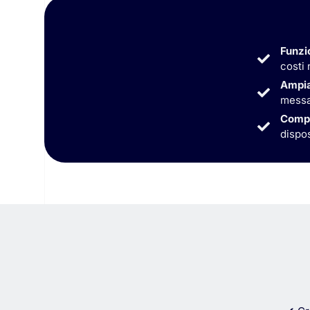
Funzi
costi 
Ampia
messag
Compa
dispos