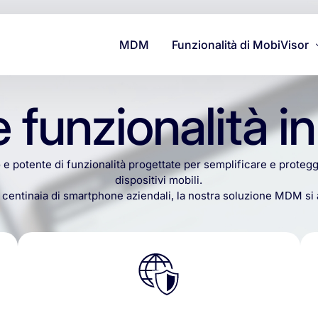
MDM
Funzionalità di MobiVisor
Supporto
e funzionalità in
Sicurezza e Protezione dei 
Gestione
o
e
potente
di
funzionalità
progettate
per
semplificare
e
proteg
dispositivi
mobili.
centinaia
di
smartphone
aziendali,
la
nostra
soluzione
MDM
si