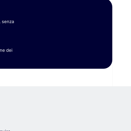
, senza
,
one dei