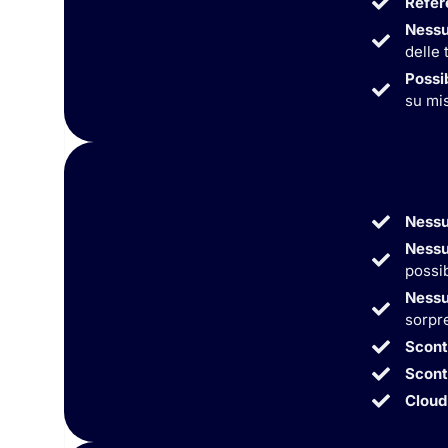
Refer
Nessu
delle 
Possib
su mis
Nessu
Nessu
possib
Nessu
sorpr
Scont
Sconti
Cloud