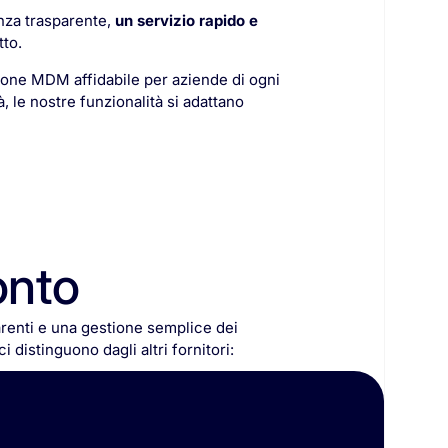
nza trasparente,
un servizio rapido e
tto.
ione MDM affidabile per aziende di ogni
à, le nostre funzionalità si adattano
onto
renti
e
una
gestione
semplice
dei
ci
distinguono
dagli
altri
fornitori: