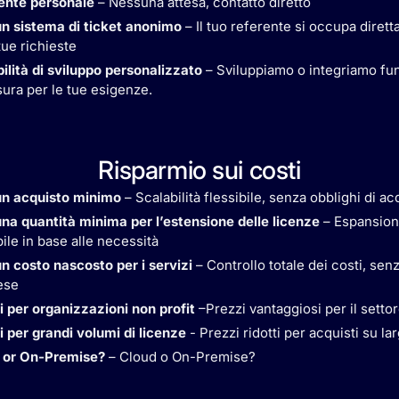
ente personale
– Nessuna attesa, contatto diretto
n sistema di ticket anonimo
– Il tuo referente si occupa diret
tue richieste
ilità di sviluppo personalizzato
– Sviluppiamo o integriamo fun
ura per le tue esigenze.
Risparmio sui costi
n acquisto minimo
– Scalabilità flessibile, senza obblighi di ac
na quantità minima per l’estensione delle licenze
– Espansio
ile in base alle necessità
n costo nascosto per i servizi
– Controllo totale dei costi, sen
ese
i per organizzazioni non profit
–Prezzi vantaggiosi per il settor
 per grandi volumi di licenze
- Prezzi ridotti per acquisti su la
 or On-Premise?
– Cloud o On-Premise?