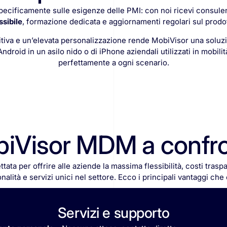
ecificamente sulle esigenze delle PMI: con noi ricevi consule
ssibile
, formazione dedicata e aggiornamenti regolari sul prodo
uitiva e un’elevata personalizzazione rende MobiVisor una soluz
Android in un asilo nido o di iPhone aziendali utilizzati in mobilit
perfettamente a ogni scenario.
iVisor MDM a confr
ttata
per
offrire
alle
aziende
la
massima
flessibilità,
costi
traspa
nalità
e
servizi
unici
nel
settore.
Ecco
i
principali
vantaggi
che
Servizi e supporto