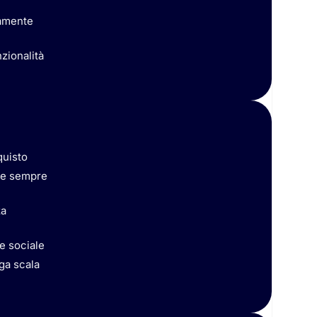
tamente
zionalità
quisto
ne sempre
za
e sociale
rga scala