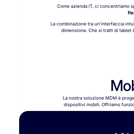
Come azienda IT, ci concentriamo sp
fle
La combinazione tra un’interfaccia int
dimensione. Che si tratti di tablet 
Mob
La
nostra
soluzione
MDM
è
proge
dispositivi
mobili.
Offriamo
funzio