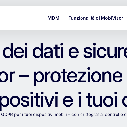
MDM
Funzionalità di MobiVisor
Supporto
dei dati e sicu
Sicurezza e Protezione dei 
Gestione
r – protezione p
positivi e i tuoi 
l
GDPR
per
i
tuoi
dispositivi
mobili
–
con
crittografia,
controllo
d