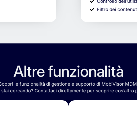
Controllo dell’utili
Filtro dei contenu
Altre funzionalità
Scopri
le
funzionalità
di
gestione
e
supporto
di
MobiVisor
MDM
e
stai
cercando?
Contattaci
direttamente
per
scoprire
cos’altro