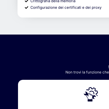
Crittografia della memoria
Configurazione dei certificati e dei proxy
Non
trovi
la
funzione
ch