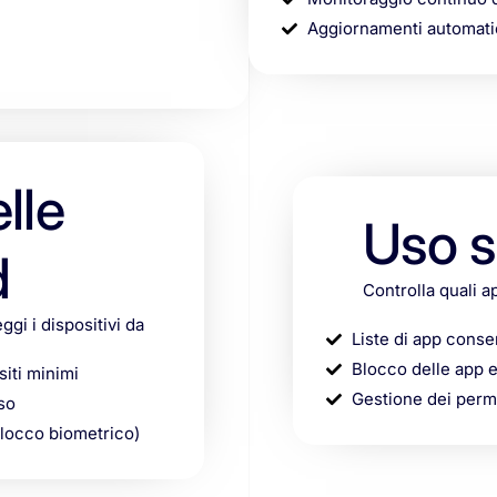
Aggiornamenti automatici
lle
Uso s
d
Controlla quali a
gi i dispositivi da
Liste di app consen
Blocco delle app e
siti minimi
Gestione dei perme
so
blocco biometrico)