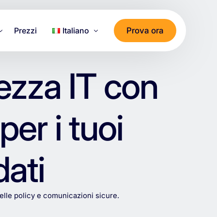
Prova ora
Prezzi
Italiano
Deutsch
rezza IT con
Dati
English
العربية
er i tuoi
Français
Italiano
dati
Türkçe
ไทย
elle
policy
e
comunicazioni
sicure.