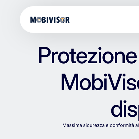
Protezione 
MobiViso
dis
Massima
sicurezza
e
conformità
a