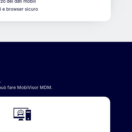
zzo dei dati mobili
ti e browser sicuro
.
può
fare
MobiVisor
MDM.