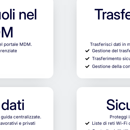
oli nel
Trasf
DM
 del portale MDM.
Trasferisci dati in 
erenziate
Gestione del trasf
Trasferimento sic
Gestione della con
dati
Sic
 guida centralizzate.
Proteggi i
avorativi e privati
Liste di reti Wi-Fi