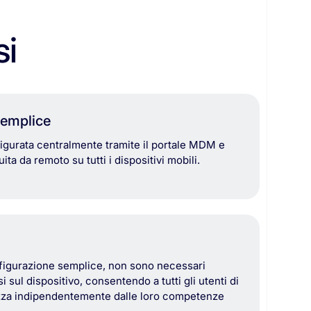
si
semplice
igurata
centralmente
tramite
il
portale
MDM
e
buita
da
remoto
su
tutti
i
dispositivi
mobili.
figurazione
semplice,
non
sono
necessari
si
sul
dispositivo,
consentendo
a
tutti
gli
utenti
di
zza
indipendentemente
dalle
loro
competenze