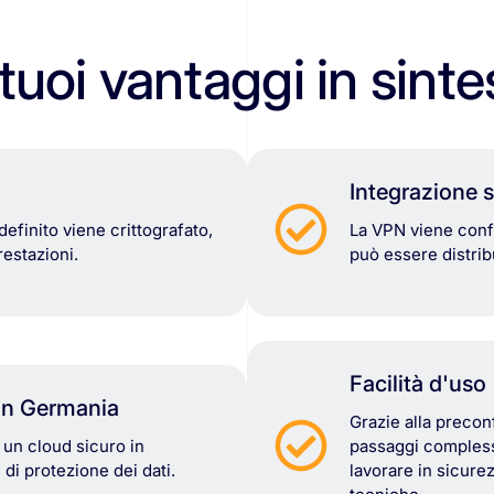
 tuoi vantaggi in sinte
Integrazione 
definito
viene
crittografato,
La
VPN
viene
conf
restazioni.
può
essere
distri
Facilità d'uso
in Germania
Grazie
alla
precon
n
un
cloud
sicuro
in
passaggi
comples
d
di
protezione
dei
dati.
lavorare
in
sicure