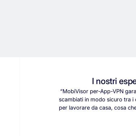
I nostri es
“MobiVisor
per-App-VPN
gara
scambiati
in
modo
sicuro
tra
i
per
lavorare
da
casa,
cosa
ch