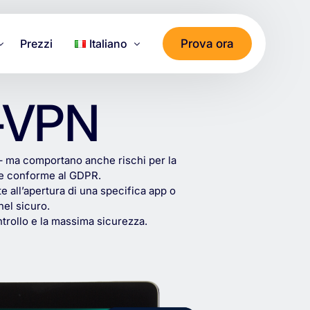
Prova ora
Prezzi
Italiano
Deutsch
p-VPN
Dati
English
العربية
–
ma
comportano
anche
rischi
per
la
Français
e
conforme
al
GDPR.
te
all’apertura
di
una
specifica
app
o
Italiano
nel
sicuro.
Türkçe
trollo
e
la
massima
sicurezza.
ไทย