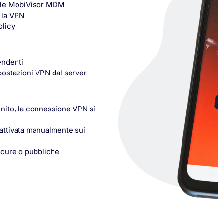
rtale MobiVisor MDM
e la VPN
olicy
pendenti
postazioni VPN dal server
nito, la connessione VPN si
isattivata manualmente sui
nsicure o pubbliche