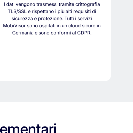
I
dati
vengono
trasmessi
tramite
crittografia
TLS/
SSL
e
rispettano
i
più
alti
requisiti
di
sicurezza
e
protezione.
Tutti
i
servizi
MobiVisor
sono
ospitati
in
un
cloud
sicuro
in
Germania
e
sono
conformi
al
GDPR.
lementari