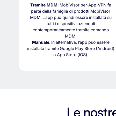
Tramite
MDM
:
MobiVisor
per-
App-
VPN
fa
parte
della
famiglia
di
prodotti
MobiVisor
MDM.
L’app
può
quindi
essere
installata
su
tutti
i
dispositivi
aziendali
contemporaneamente
tramite
comando
MDM.
Manuale
:
In
alternativa,
l’app
può
essere
installata
tramite
Google
Play
Store (
Android)
o
App
Store (
iOS).
Le nostr