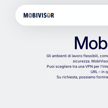
Mobi
Gli
ambienti
di
lavoro
flessibili,
com
sicurezza.
MobiViso
Puoi
scegliere
tra
una
VPN
per
l’in
URL
–
in
q
Su
richiesta,
possiamo
fornir