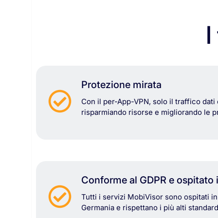
I
Protezione mirata
Con
il
per-
App-
VPN,
solo
il
traffico
dati
risparmiando
risorse
e
migliorando
le
p
Conforme al GDPR e ospitato 
Tutti
i
servizi
MobiVisor
sono
ospitati
i
Germania
e
rispettano
i
più
alti
standar