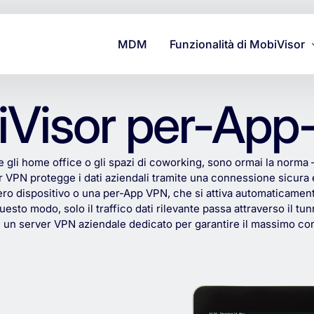
MDM
Funzionalità di MobiVisor
Supporto
Visor per-Ap
Sicurezza e Protezione dei 
Gestione
e
gli
home
office
o
gli
spazi
di
coworking,
sono
ormai
la
norma
r
VPN
protegge
i
dati
aziendali
tramite
una
connessione
sicura
tero
dispositivo
o
una
per-App
VPN,
che
si
attiva
automaticamen
uesto
modo,
solo
il
traffico
dati
rilevante
passa
attraverso
il
tun
e
un
server
VPN
aziendale
dedicato
per
garantire
il
massimo
con