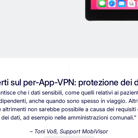
perti sul per-App-VPN: protezione dei 
ntisce
che
i
dati
sensibili,
come
quelli
relativi
ai
pazient
dipendenti,
anche
quando
sono
spesso
in
viaggio.
Altr
e
altrimenti
non
sarebbe
possibile
a
causa
dei
requisiti
dei
dati,
ad
esempio
nelle
amministrazioni
comunali.”
–
Toni
Voß,
Support
MobiVisor